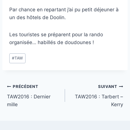
Par chance en repartant j’ai pu petit déjeuner à
un des hôtels de Doolin.
Les touristes se préparent pour la rando
organisée… habillés de doudounes !
Étiquettes
#
TAW
de
la
publication :
Navigation
PRÉCÉDENT
SUIVANT
TAW2016 : Dernier
TAW2016 : Tarbert –
de
mille
Kerry
l’article