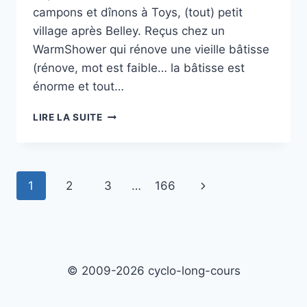
campons et dînons à Toys, (tout) petit
village après Belley. Reçus chez un
WarmShower qui rénove une vieille bâtisse
(rénove, mot est faible… la bâtisse est
énorme et tout…
1000
LIRE LA SUITE
BORNES
:
TOYS,
J-
Navigation
Page
1
2
3
…
166
13
de
suivante
page
© 2009-2026 cyclo-long-cours