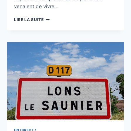
venaient de vivre…
D’UN
LIRE LA SUITE
1000
BORNES
À
L’AUTRE
EN DIRECT !